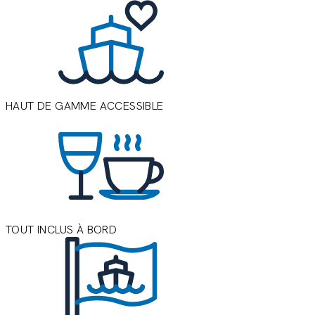
v
c
r
HAUT DE GAMME ACCESSIBLE
TOUT INCLUS À BORD