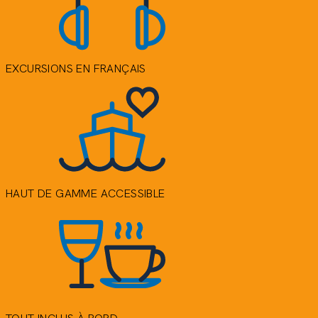
EXCURSIONS EN FRANÇAIS
L
v
c
r
HAUT DE GAMME ACCESSIBLE