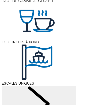
HAUT DE GAMME ACCESSIBLE
TOUT INCLUS À BORD
ESCALES UNIQUES