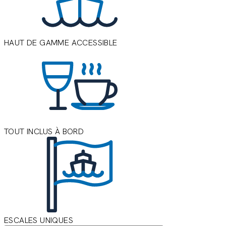
HAUT DE GAMME ACCESSIBLE
TOUT INCLUS À BORD
ESCALES UNIQUES